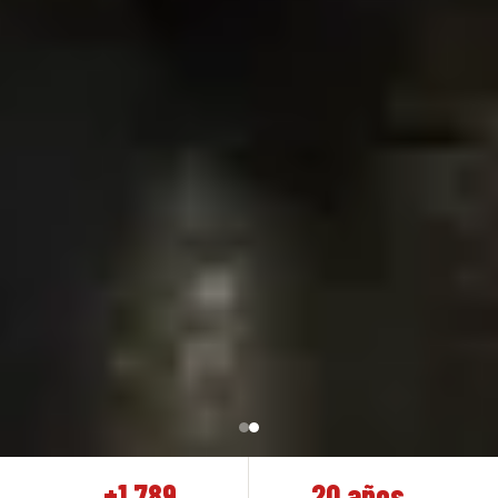
+1.789
20 años