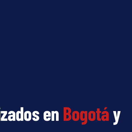
izados en
Bogotá
y