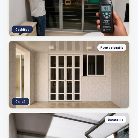
Cedritos
Puerta plegable
Cajicá
Barandilla