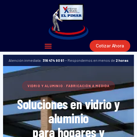
Ir
al
contenido
Cotizar Ahora
Atención inmediata:
316 474 90 91
— Respondemos en menos de
2 horas
VIDRIO Y ALUMINIO · FABRICACIÓN A MEDIDA
Soluciones en vidrio y
aluminio
para hogares y