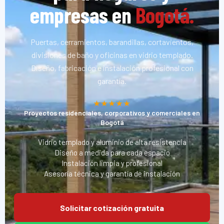
empresas en
Bogotá.
Puertas, cerramientos, barandillas, cortavientos,
divisiones de baño y oficinas en vidrio templado.
Diseño, fabricación e instalación profesional con
garantía.
★★★★★
Proyectos residenciales, corporativos y comerciales en
Bogotá
Vidrio templado y aluminio de alta resistencia
Diseño a medida para cada espacio
Instalación limpia y profesional
Asesoría técnica y garantía de instalación
Solicitar cotización gratuita