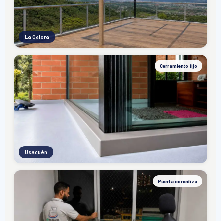
La Calera
Cerramiento fijo
Usaquén
Puerta corrediza