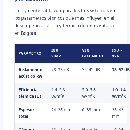
La siguiente tabla compara los tres sistemas en
los parámetros técnicos que más influyen en el
desempeño acústico y térmico de una ventana
en Bogotá:
IGU
VSG
IGU +
PARÁMETRO
SIMPLE
LAMINADO
VSG
Aislamiento
28–33 dB
35–42 dB
38–52 dB
acústico Rw
Eficiencia
1.4–2.8
5.0–5.8
1.0–1.4
térmica (U)
W/m²K
W/m²K
W/m²K
Espesor
24–28 mm
6–33 mm
28–42
total
mm
Cámara
12–16 mm
No aplica
16–24