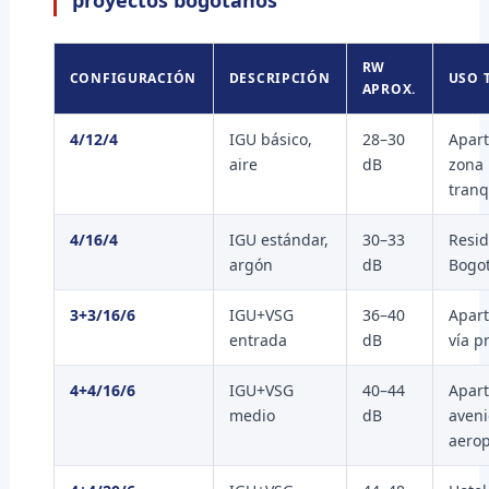
proyectos bogotanos
RW
CONFIGURACIÓN
DESCRIPCIÓN
USO 
APROX.
4/12/4
IGU básico,
28–30
Apar
aire
dB
zona
tranq
4/16/4
IGU estándar,
30–33
Resid
argón
dB
Bogot
3+3/16/6
IGU+VSG
36–40
Apar
entrada
dB
vía p
4+4/16/6
IGU+VSG
40–44
Apar
medio
dB
aveni
aero