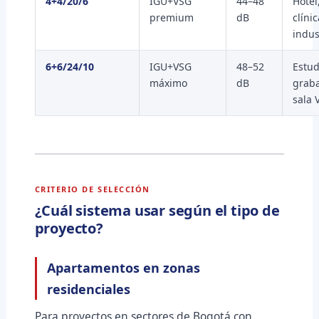
4+4/20/6
IGU+VSG
44–48
Hotel
premium
dB
clíni
indus
6+6/24/10
IGU+VSG
48–52
Estud
máximo
dB
graba
sala 
CRITERIO DE SELECCIÓN
¿Cuál sistema usar según el tipo de
proyecto?
Apartamentos en zonas
residenciales
Para proyectos en sectores de Bogotá con