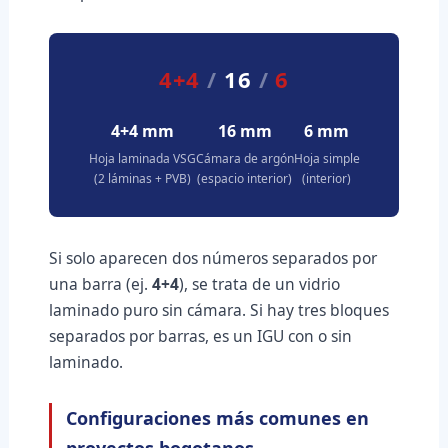
4+4
/
16
/
6
4+4 mm
16 mm
6 mm
Hoja laminada VSG
Cámara de argón
Hoja simple
(2 láminas + PVB)
(espacio interior)
(interior)
Si solo aparecen dos números separados por
una barra (ej.
4+4
), se trata de un vidrio
laminado puro sin cámara. Si hay tres bloques
separados por barras, es un IGU con o sin
laminado.
Configuraciones más comunes en