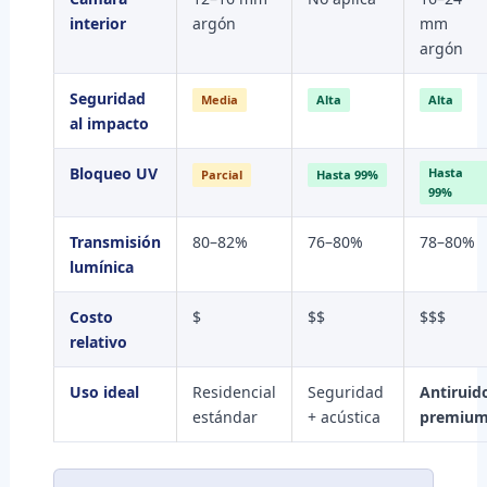
interior
argón
mm
argón
Seguridad
Media
Alta
Alta
al impacto
Bloqueo UV
Hasta
Parcial
Hasta 99%
99%
Transmisión
80–82%
76–80%
78–80%
lumínica
Costo
$
$$
$$$
relativo
Uso ideal
Residencial
Seguridad
Antiruid
estándar
+ acústica
premiu