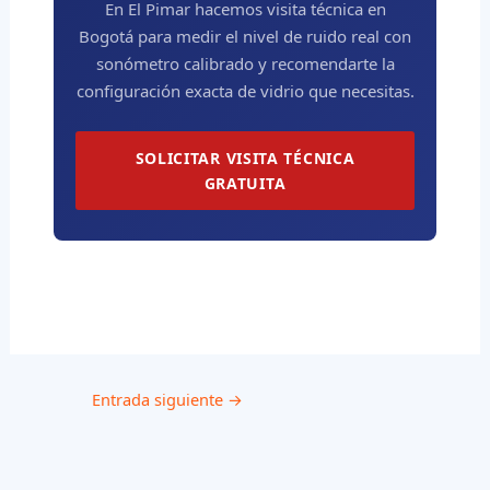
En El Pimar hacemos visita técnica en
Bogotá para medir el nivel de ruido real con
sonómetro calibrado y recomendarte la
configuración exacta de vidrio que necesitas.
SOLICITAR VISITA TÉCNICA
GRATUITA
Entrada siguiente
→